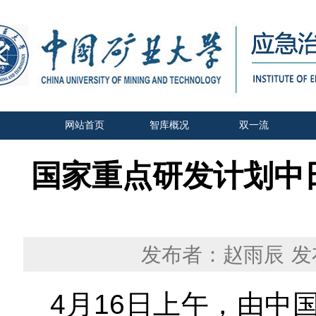
网站首页
智库概况
双一流
国家重点研发计划中
发布者：赵雨辰
发
4
月
16
日上午，由中