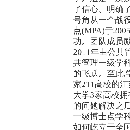
了信心、明确
号角从一个战
点
(
MPA
)
于
200
功。团队成员
2011
年由公共
共管理一级学
的飞跃。至此
,
家
211
高校的江
大学
3
家高校拥
的问题解决之
一级博士点学
如何屹立于全