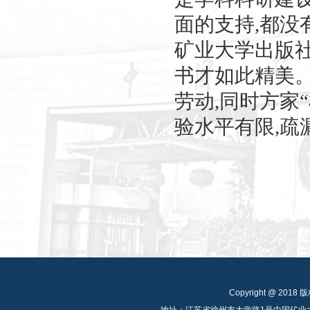
面的支持
,
都没
矿业大学出版
书才如此精美
劳动
,
同时方家
“
验水平有限
,
疏
Copyright @ 
地址：江苏省徐州市大学路1号中国矿业大学公共