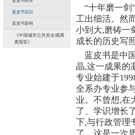
蓝皮书附录
“
十年磨一剑
蓝皮书后记
工出细活。然
蓝皮书影响
小到大
,
磨铸一
《中国城市公共安全感调
成长的历史写
查报告》
蓝皮书是中
晶
,
这一成果的
专业始建于
199
全系办专业参
业。不曾想
,
在
了、学识增长
下
,
与行政管理
了。这是一次