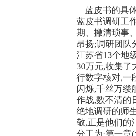
蓝皮书的具
蓝皮书调研工
期、撇清琐事
昂扬
;
调研团队
江苏省
13
个地
30
万元
,
收集了
行数字核对
,
一
闪烁
,
千丝万缕
作战
,
数不清的
绝地调研的师
敬
,
正是他们的
分工为
:
第一章
(