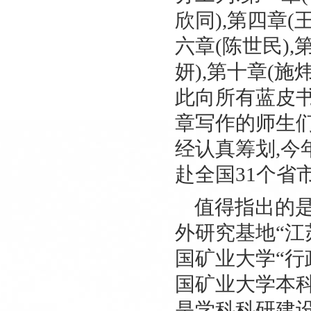
欣同
),
第四章
(
六章
(
陈世民
),
妍
),
第十章
(
施
此向所有蓝皮
章写作的师生
经认真筹划
,
今
赴全国
31
个省
值得指出的
外研究基地
“
江
国矿业大学
“
行
国矿业大学本
是学科科研建