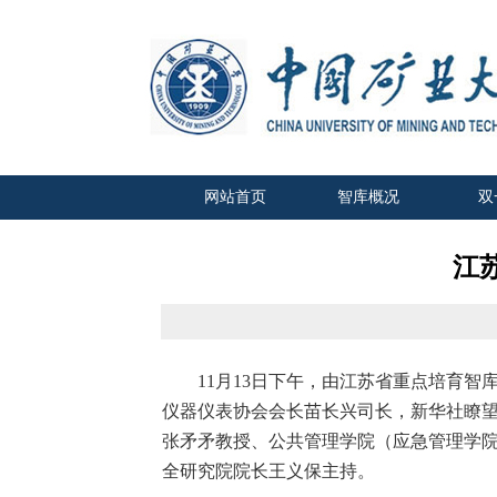
网站首页
智库概况
双
江
11
月
13
日下午，由江苏省重点培育智
仪器仪表协会会长苗长兴司长，新华社瞭
张矛矛教授、公共管理学院（应急管理学
全研究院院长王义保主持。